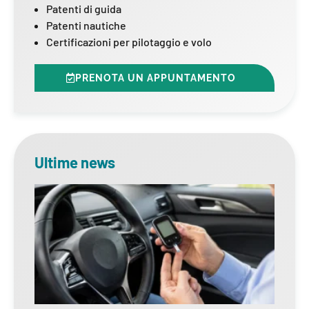
Patenti di guida
Patenti nautiche
Certificazioni per pilotaggio e volo
PRENOTA UN APPUNTAMENTO
Ultime news
Dia
rin
del
pat
cont
visi
dur
del
6 Ago